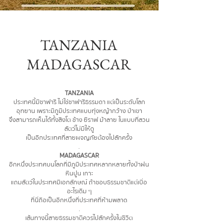
TANZANIA
MADAGASCAR
TANZANIA
ประเทศนี้มีซาฟารี ไม่ใช่ซาฟารีธรรมดา แต่เป็นระดับโลก
อุทยาน เพราะมีภูมิประเทศแบบทุ่งหญ้ากว้าง ป่าเขา
จึงสามารถเห็นได้ทั้งสิงโต ช้าง ยีราฟ ม้าลาย ในแบบที่สวน
สัตว์ไม่มีให้ดู
เ
ป็นอีกประเทศที่สายผจญภัยต้องไปสักครั้ง
.
MADAGASCAR
อีกหนึ่งประเทศบนโลกที่มีภูมิประเทศหลากหลายทั้งป่าฝน
หินปูน เกาะ
แถมสัตว์ในประเทศมีเอกลักษณ์ ถ้าชอบธรรมชาติแต่เบื่อ
อะไรเดิม ๆ
ที่นี่ถือเป็นอีกหนึ่งที่ประเทศที่ห้ามพลาด
.
เส้นทางนี้สายธรรมชาติควรไปสักครั้งในชีวิต