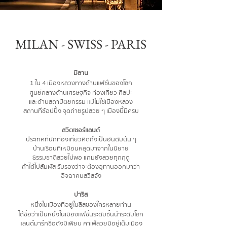
MILAN - SWISS - PARIS
มิลาน
1 ใน 4 เมืองหลวงทางด้านแฟชั่นของโลก
ศูนย์กลางด้านเศรษฐกิจ ท่องเที่ยว ศิลปะ
และด้านสถาปัตยกรรม แม้ไม่ใช่เมืองหลวง
สถานที่ช้อปปิ้ง จุดถ่ายรูปสวย ๆ เมืองนี้มีครบ
สวิตเซอร์แลนด์
ประเทศที่นักท่องเที่ยวคิดถึงเป็นอันดับต้น ๆ
บ้านเรือนที่เหมือนหลุดมาจากในนิยาย
ธรรมชาติสวยไม่พอ แถมยังสวยทุกฤดู
ถ้าได้ไปสัมผัส รับรองว่าจะต้องอุทานออกมาว่า
อิจฉาคนสวิสจัง
ปารีส
หนึ่งในเมืองที่อยู่ในลิสของใครหลายท่าน
ได้ชื่อว่าเป็นหนึ่งในเมืองแฟชั่นระดับชั้นนำระดับโลก
แลนด์มาร์กชื่อดังมีเพียบ คาเฟ่สวยมีอยู่เต็มเมือง