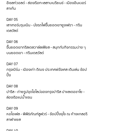
อิเซลท์วอลด์ - ล่องเรือทะเลสาบเบรียนซ์ - เมืองอินเตอร์
ลาเก้น
DAY 05
เลาเทอร์บรุนเนิน - นั่งรถไฟขึ้นยอดเขายูงเฟรา - กริน
เดลวัลด์
DAY 06
ขึ้นยอดเขากริลเดลวาล์ลเฟียส - สนุกกับกิจกรรมต่าง ๆ
บนยอดเขา - กรินเดลวัลด์
DAY 07
กรุงเบิร์น - เมืองเก่า ดิฌง ประเทศฝรั่งเศส เดินเล่น ช้อป
ปิ้ง
DAY 08
ปารีส - ถ่ายรูปจุดไฮไลต์ของกรุงปารีส ปาแลเดอชาโย -
ล่องเรือแม่น้ำแซน
DAY 09
หอไอเฟล - พิพิธภัณฑ์ลูฟวร์ - ช้อปปิ้งจุใจ ณ ห้างแกลอรี
ลาฟาแยส
DAY 10