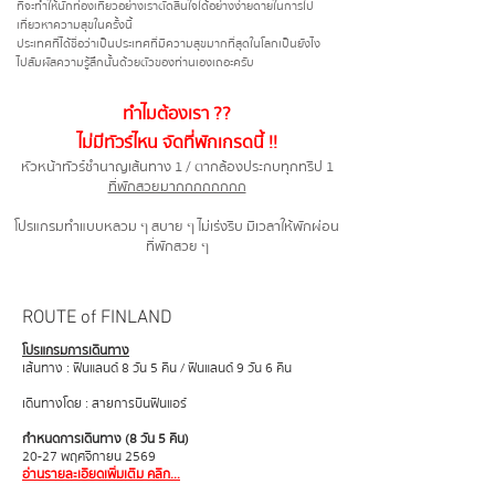
ที่จะทำให้นักท่องเที่ยวอย่างเรา
ตัดสินใจได้อย่างง่ายดายในการไป
เที่ยวหาความสุขในครั้งนี้
ประเทศที่ได้ชื่อว่าเป็นประเทศที่มีความสุขมากที่สุดในโลกเป็นยังไง
ไปสัมผัสความรู้สึกนั้นด้วยตัวของท่านเองเถอะครับ
ทำไมต้องเรา ??
ไม่มีทัวร์ไหน จัดที่พักเกรดนี้ !!
หัวหน้าทัวร์ชำนาญเส้นทาง 1 / ตากล้องประกบทุกทริป 1
ที่พักสวยมากกกกกกกก
โปรแกรมทำแบบหลวม ๆ สบาย ๆ ไม่เร่งรีบ มีเวลาให้พักผ่อน
ที่พักสวย ๆ
ROUTE of FINLAND
โปรแกรมการเดินทาง
เส้นทาง : ฟินแลนด์ 8 วัน 5 คืน / ฟินแลนด์ 9 วัน 6 คืน
เดินทางโดย : สายการบินฟินแอร์
กำหนดการเดินทาง (8 วัน 5 คืน)
20-27 พฤศจิกายน 2569
อ่านรายละเอียดเพิ่มเติม คลิก...