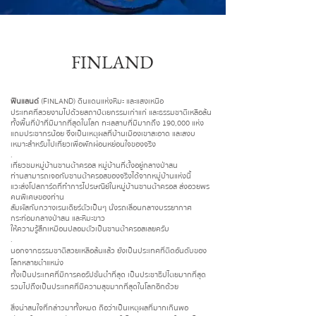
FINLAND
ฟินแลนด์
(FINLAND) ดินแดนแห่งหิมะ และแสงเหนือ
ประเทศที่สวยงามไปด้วยสถาปัตยกรรมเก่าแก่ และธรรมชาติเหลือล้น
ทั้งพื้นที่ป่าที่มีมากที่สุดในโลก ทะเลสาบที่มีมากถึง 190,000 แห่ง
แถมประชากรน้อย จึงเป็นเหตุผลที่บ้านเมืองเขาสะอาด และสงบ
เหมาะสำหรับไปเที่ยวเพื่อพักผ่อนหย่อนใจของจริง
.
เที่ยวชมหมู่บ้านซานต้าครอส หมู่บ้านที่ตั้งอยู่กลางป่าสน
ท่านสามารถเจอกับซานต้าครอสของจริงได้จากหมู่บ้านแห่งนี้
แวะส่งโปสการ์ดที่ทำการไปรษณีย์ในหมู่บ้านซานต้าครอส ส่งอวยพร
คนพิเศษของท่าน
สัมผัสกับกวางเรนเดียร์ตัวเป็นๆ นั่งรถเลื่อนกลางบรรยากาศ
กระท่อมกลางป่าสน และหิมะขาว
ให้ความรู้สึกเหมือนปลอมตัวเป็นซานต้าครอสเลยครับ
.
นอกจากธรรมชาติสวยเหลือล้นแล้ว ยังเป็นประเทศที่ติดอันดับของ
โลกหลายตำแหน่ง
ทั้งเป็นประเทศที่มีการคอรัปชั่นต่ำที่สุด เป็นประชาธิปไตยมากที่สุด
รวมไปถึงเป็นประเทศที่มีความสุขมากที่สุดในโลกอีกด้วย
สิ่งน่าสนใจที่กล่าวมาทั้งหมด ถือว่าเป็นเหตุผลที่มากเกินพอ