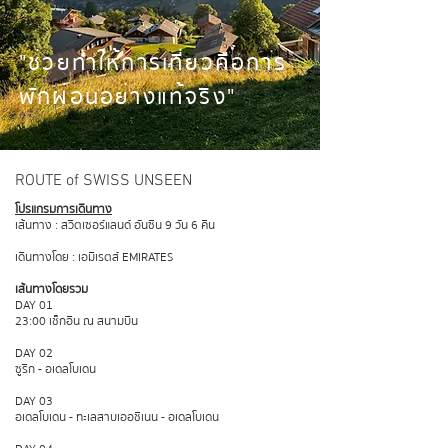
"ช่วยทำให้การเที่ยวคือการ
พักผ่อนอย่างแท้จริง"
ROUTE of SWISS UNSEEN
โปรแกรมการเดินทาง
เส้นทาง : สวิตเซอร์แลนด์ อันซีน 9 วัน 6 คืน
เดินทางโดย : เอมิเรตส์ EMIRATES
เส้นทางโดยรวม
DAY 01
23:00 เช็กอิน ณ สนามบิน
DAY 02
ซูริก - อเดลโบเดน
DAY 03
อเดลโบเดน - ทะเลสาบเออชีเนน - อเดลโบเดน