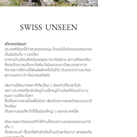
SWISS UNSEEN
สวิตเซอร์แลนด์
ประเทศที่เรียกได้ว่าสวยทุกซอกมุม โดดเด่นในเรื่องของคุณภาพ
เป็นอันดับต้น ๆ ของโลก
อาคารบ้านเรือนที่เหมือนหลุดมาจากในนิยาย สถานที่ท่องเที่ยว
ที่สวยติดตาจนเก็บเอาไปฝัน ไปยันธรรมชาติและบรรยากาศ
ที่เราอยากให้ท่านได้สัมผัสสักครั้งในชีวิต รับรองว่าท่านจะต้อง
อุทานออกมาว่า อิจฉาคนสวิสจัง
.
เส้นทางนี้
คัดมาเฉพาะที่เที่ยวใหม่ ๆ น้อยทัวร์ที่จะพาไปค่ะ
เพราะประเทศสวิส ยังมีหมู่บ้านเล็กหมู่บ้านน้อยที่ซ่อนตัวตาม
หุบเขา รอให้เราไปหา
ซึ่งเป็นความสวยไม่แพ้ในเมือง เพิ่มเติมความสวยด้วยธรรมชาติ
โอบล้อม
เป็นความสวยที่หาไม่ได้ในเมืองใหญ่ ๆ ของประเทศนี้ค่ะ
คัดมาเฉพาะกิจกรรมที่ทำให้ท่านได้ชมความสวยของธรรมชาติ
เต็ม ๆ
ทั้งนั่งกระเช้า
ขึ้นรถไฟหัวจักรไอน้ำชมวิวพาโนรามา พาล่องเรือ