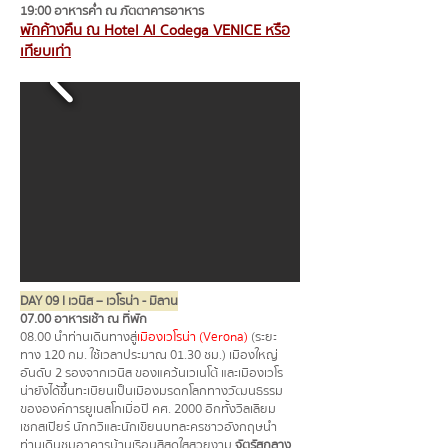
19:00 อาหารค่ำ ณ ภัตตาคารอาหาร
พักค้างคืน ณ Hotel Al Codega VENICE หรือ
เทียบเท่า
DAY 09 l เวนิส – เวโรน่า - มิลาน
07.00 อาหารเช้า ณ ที่พัก
08.00 นำท่านเดินทางสู่
เมืองเวโรน่า (Verona)
(ระยะ
ทาง 120 กม. ใช้เวลาประมาณ 01.30 ชม.) เมืองใหญ่
อันดับ 2 รองจากเวนิส ของแคว้นเวเนโต้ และเมืองเวโร
น่ายังได้ขึ้นทะเบียนเป็นเมืองมรดกโลกทางวัฒนธรรม
ขององค์การยูเนสโกเมื่อปี คศ. 2000 อีกทั้งวิลเลียม
เชกสเปียร์ นักกวีและนักเขียนบทละครชาวอังกฤษนำ
ท่านเดินชมอาคารบ้านเรือนสีสดใสสวยงาม
จัตุรัสกลาง