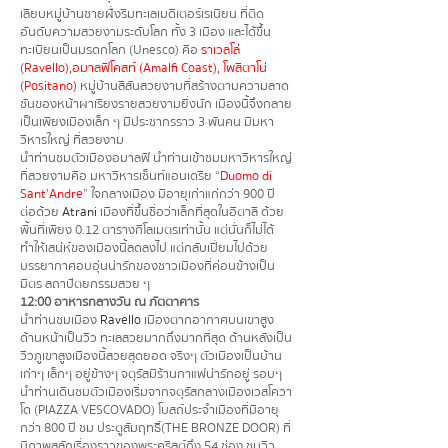
เลียบหมู่บ้านชายฝั่งริมทะเลเมดิเตอร์เรเนียน ที่ติด
อันดับความสวยงามระดับโลก ทั้ง 3 เมือง และได้ขึ้น
ทะเบียนเป็นมรดกโลก (Unesco) คือ
ราเวลโล่
(Ravello),อมาลฟีโคสท์ (Amalfi Coast), โพสิตาโน่
(Positano)
หมู่บ้านสีสันสวยงามที่สร้างตามความลาด
ชันของหน้าผาเรียงรายสวยงามยิ่งนัก เมืองนี้จึงกลาย
เป็นเพียงเมืองเล็ก ๆ มีประชากรราว 3 พันคน มีมหา
วิหารใหญ่ ที่สวยงาม
นำท่านชมตัวเมืองอมาลฟี นำท่านเข้าชมมหาวิหารใหญ่
ที่สวยงามคือ มหาวิหารเซ็นท์แอนเดรีย “
Duomo di
Sant’Andre
” ใจกลางเมือง มีอายุเก่าแก่กว่า 900 ปี
ต่อด้วย
Atrani
เมืองที่ขึ้นชื่อว่าเล็กที่สุดในอิตาลี ด้วย
พื้นที่เพียง 0.12 ตารางกิโลเมตรเท่านั้น แต่นั่นก็ไม่ได้
ทำให้เสน่ห์ของเมืองนี้ลดลงไป แต่กลับเปี่ยมไปด้วย
บรรยากาศอบอุ่นน่ารักของชาวเมืองที่ค่อนข้างเป็น
มิตร สถาปัตยกรรมสวย ๆ
12:00 อาหารกลางวัน ณ ภัตตาคาร
นำท่านชมเมือง
Ravello
เมืองตากอากาศบนเขาสูง
ด้านหน้าเป็นวิว ทะเลสวยมากถึงมากที่สุด ด้านหลังเป็น
วิวภูเขาสูงเมืองนี้สวยสุดยอด จริงๆ ตัวเมืองเป็นบ้าน
เก่าๆ เล็กๆ อยู่ข้างๆ จตุรัสมีร้านกาแฟน่ารักอยู่ รอบๆ
นำท่านเดินชมตัวเมืองเริ่มจากจตุรัสกลางเมืองเวสโควา
โด (PIAZZA VESCOVADO) โบสถ์ประจำเมืองที่มีอายุ
กว่า 800 ปี ชม ประตูสัมฤทธิ์(THE BRONZE DOOR) ที่
มีภาพสลักเรื่องราวของพระคริสต์ถึง 54 ช่อง ชมวิว