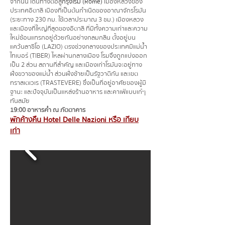
จากนั้น เดินทางต่อสู่
กรุงโรม (Rome)
เมืองหลวงของ
ประเทศอิตาลี เมืองที่เป็นต้นกำเนิดของอาณาจักรโรมัน
(ระยะทาง 230 กม. ใช้เวลาประมาณ 3 ชม.) เมืองหลวง
และเมืองที่ใหญ่ที่สุดของอิตาลี ที่มีทั้งความเก่าและความ
ใหม่ซ้อนแทรกอยู่ด้วยกันอย่างกลมกลืน ตั้งอยู่บน
แคว้นลาซิโอ (LAZIO) ตรงช่วงกลางของประเทศมีแม่น้ำ
ไทเบอร์ (TIBER) ไหลผ่านกลางเมือง โรมจึงถูกแบ่งออก
เป็น 2 ส่วน สถานที่สำคัญ และเมืองเก่าโรมันจะอยู่ทาง
ฝั่งขวาของแม่น้ำ ส่วนฝั่งซ้ายเป็นรัฐวาติกัน และเขต
ทราสเตเวเร (TRASTEVERE) ซึ่งเป็นที่อยู่อาศัยของผู้มี
ฐานะ และปัจจุบันเป็นแหล่งร้านอาหาร และคาเฟ่แบบเก๋ๆ
ทันสมัย
19:00 อาหารค่ำ ณ ภัตตาคาร
พักค้างคืน Hotel Delle Nazioni หรือ เทียบ
เท่า