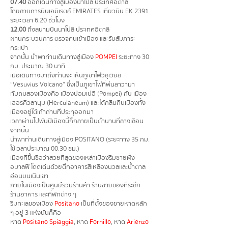
07.40
ออกเดินทางสู่เมืองนาโปลี ประเทศอิตาลี
โดยสายการบินเอมิเรตส์ EMIRATES เที่ยวบิน EK 2391
ระยะเวลา 6.20 ชั่วโมง
12.00
ถึงสนามบินนาโปลี ประเทศอิตาลี
ผ่านกระบวนการ ตรวจคนเข้าเมือง และรับสัมภาระ
กระเป๋า
จากนั้น นำพาท่านเดินทางสู่เมือง
POMPEI
ระยะทาง 30
กม. ประมาณ 30 นาที
เมื่อเดินทางมาถึงท่านจะ เห็นภูเขาไฟวิสุเวียส
“Vesuvius Volcano” ซึ่งเป็นภูเขาไฟที่พ่นลาวามา
ทับถมสองเมืองคือ เมืองปอมเปอี (Pompei) กับ เมือง
เฮอร์คิวลานุม (Herculaneum) และได้กลืนกินเมืองทั้ง
เมืองอยู่ใต้เถ้าถ่านที่ประทุออกมา
เวลาผ่านไปพันปีเมืองนี้ก็กลายเป็นตํานานที่ลางเลือน
จากนั้น
นำพาท่านเดินทางสู่เมือง POSITANO (ระยะทาง 35 กม.
ใช้เวลาประมาณ 00.30 ชม.)
เมืองที่ขึ้นชื่อว่าสวยที่สุดของเหล่าเมืองริมชายฝั่ง
อมาลฟี โดดเด่นด้วยตึกอาคารสีเหลืองนวลและน้ำตาล
อ่อนบนเนินเขา
ภายในเมืองเป็นศูนย์รวมร้านค้า
ร้านขายของที่ระลึก
ร้านอาหาร และที่พักต่าง ๆ
ริมทะเลของเมือง
Positano
เป็นที่ตั้งของชายหาดหลัก
ๆ อยู่ 3 แห่งนั่นก็คือ
หาด
Positano Spiaggia
, หาด
Fornillo
, หาด
Arienzo