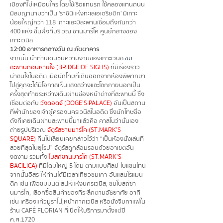
เมืองที่ไม่เหมือนใคร โดยใช้เรือแทนรถ ใช้คลองแทนถนน
มีสมญานามว่าเป็น 'ราชินีแห่งทะเลเอเดรียติก' มีเกาะ
น้อยใหญ่กว่า 118 เกาะและมีสะพานเชื่อมถึงกันกว่า
400 แห่ง ขึ้นฝั่งที่บริเวณ ซานมาร์โค ศูนย์กลางของ
เกาะเวนิส
12:00 อาหารกลางวัน ณ ภัตตาคาร
จากนั้น นำท่านเดินชมความงามของเกาะเวนิส
ชม
สะพานถอนหายใจ (BRIDGE OF SIGHS)
ที่มีเรื่องราว
น่าสนใจในอดีต เมื่อนักโทษที่เดินออกจากห้องพิพากษา
ไปสู่คุกจะได้มีโอกาสเห็นแสงสว่างและโลกภายนอกเป็น
ครั้งสุดท้ายระหว่างเดินผ่านช่องหน้าต่างที่สะพานนี้ ซึ่ง
เชื่อมต่อกับ
วังดอดจ์ (DOGE’S PALACE)
อันเป็นสถาน
ที่พำนักของเจ้าผู้ครองนครเวนิสในอดีต ซึ่งนักโทษชื่อ
ดังที่เคยเดินผ่านสะพานนี้มาเเล้วคือ คาสโนว่านั่นเอง
ถ่ายรูปบริเวณ
จัตุรัสซานมาร์โค (ST.MARK’S
SQUARE)
ที่นโปเลียนเคยกล่าวไว้ว่า “เป็นห้องนั่งเล่นที่
สวยที่สุดในยุโรป” จัตุรัสถูกล้อมรอบด้วยอาเขตอัน
งดงาม รวมทั้ง
โบสถ์ซานมาร์โค (ST.MARK’S
BACILICA)
ที่มีโดมใหญ่ 5 โดม ตามแบบศิลปะไบแซนไทน์
จากนั้นอิสระให้ท่านได้มีเวลาเที่ยวชมเกาะอันแสนโรแมน
ติก เช่น เพื่อชมมนต์เสน่ห์แห่งนครเวนิส, ชมโบสถ์ซา
นมาร์โค, เลือกซื้อสินค้าของที่ระลึกตามอัธยาศัย อาทิ
เช่น เครื่องแก้วมูราโน่,หน้ากากเวนิส หรือนั่งจิบกาแฟใน
ร้าน CAFÉ FLORIAN ที่เปิดให้บริการมาตั้งแต่ปี
ค.ศ.1720