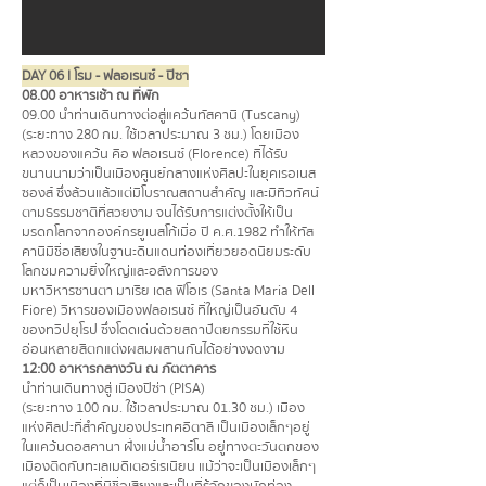
DAY 06 l โรม - ฟลอเรนซ์ - ปิซา
08.00 อาหารเช้า ณ ที่พัก
09.00 นำท่านเดินทางต่อสู่แคว้นทัสคานี (Tuscany)
(ระยะทาง 280 กม. ใช้เวลาประมาณ 3 ชม.) โดยเมือง
หลวงของแคว้น คือ ฟลอเรนซ์ (Florence) ที่ได้รับ
ขนานนามว่าเป็นเมืองศูนย์กลางแห่งศิลปะในยุคเรอเนส
ซองส์ ซึ่งล้วนแล้วแต่มีโบราณสถานสำคัญ และมีทิวทัศน์
ตามธรรมชาติที่สวยงาม จนได้รับการแต่งตั้งให้เป็น
มรดกโลกจากองค์กรยูเนสโก้เมื่อ ปี ค.ศ.1982 ทำให้ทัส
คานีมีชื่อเสียงในฐานะดินแดนท่องเที่ยวยอดนิยมระดับ
โลกชมความยิ่งใหญ่และอลังการของ
มหาวิหารซานตา มาเรีย เดล ฟิโอเร (Santa Maria Dell
Fiore) วิหารของเมืองฟลอเรนซ์ ที่ใหญ่เป็นอันดับ 4
ของทวีปยุโรป ซึ่งโดดเด่นด้วยสถาปัตยกรรมที่ใช้หิน
อ่อนหลายสีตกแต่งผสมผสานกันได้อย่างงดงาม
12:00 อาหารกลางวัน ณ ภัตตาคาร
นำท่านเดินทางสู่ เมืองปิซ่า (PISA)
(ระยะทาง 100 กม. ใช้เวลาประมาณ 01.30 ชม.) เมือง
แห่งศิลปะที่สำคัญของประเทศอิตาลี เป็นเมืองเล็กๆอยู่
ในแคว้นดอสคานา ฝั่งแม่น้ำอาร์โน อยู่ทางตะวันตกของ
เมืองติดกับทะเลเมดิเตอร์เรเนียน แม้ว่าจะเป็นเมืองเล็กๆ