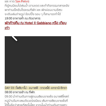
และ หาด
San Pietro
ที่ผู้คนนิยมไปเล่นน้ำ อาบแดด และทำกิจกรรมกลางแจ้ง
พาท่านเช็คอินโรงแรมที่พัก และ พักผ่อนตามอิสระ
จะเดินเล่นถ่ายรูป ช้อปปิ้ง รอบ ๆ ก็สามารถทำได้
19:00 อาหารค่ำ ณ ภัตตาคาร
พักค้างคืน ณ Hotel Il Gabbiano หรือ เทียบ
เท่า
DAY 03 l โพสิตาโน่ - อมาลฟี - ราเวลโล่ -อทรานี-ซีทรา
08:00 อาหารเช้า ณ ที่พัก
09.00 นำท่านเดินทางสู่ถนนเลียบชายฝั่ง อมาลฟีโคสท์
หมู่บ้านริมทะเลเมดิเตอร์เรเนียน เส้นทางเลียบชายฝั่งที่
ได้ขึ้นชื่อว่าสวยที่สุดในโลก จากนั้นนำท่านเดินทางเลาะ