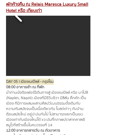
พักค้างคืน ณ Relais Maresca Luxury Small
Hotel หรือ เทียบเท่า
DAY 05 l เมืองเนเปิลส์ - กรุงโรม
08:00 อาหารเช้า ณ ที่พัก
นำท่านนั่งเรือเฟอร์รี่เดินทางสู่ เมืองเนเปิลส์ หรือ นาโปลี
(Naples, Napoli) เมืองที่มีชีวิตชีวา มีสีสัน คึกคัก เป็น
เมือง ที่มีการผสมผสานศิลปวัฒนธรรมดั้งเดิมกับ
ความทันสมัยจนเป็นเนื้อเดียวกัน โบสถ์เก่าๆ กับบ้าน
เรือนสมัยใหม่ อยู่ปะปนกันไป ไม่สามารถแยกเป็นเขต
เมืองเก่ากับเมืองใหม่ได้ แวะบันทึกภาพปราสาทคาสเซิ
ลนูโวที่สร้างขึ้นในศตวรรษที่ 14
12:00 อาหารกลางวัน ณ ภัตตาคาร