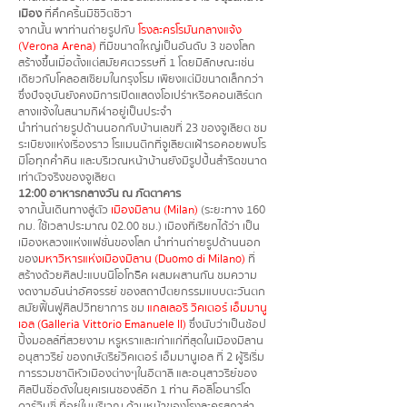
เมือง
ที่คึกครื้นมีชีวิตชีวา
จากนั้น
พาท่านถ่ายรูปกับ
โรงละครโรมันกลางแจ้ง
(Verona Arena)
ที่มีขนาดใหญ่เป็นอันดับ 3 ของโลก
สร้างขึ้นเมื่อตั้งแต่สมัยศตวรรษที่ 1 โดยมีลักษณะเช่น
เดียวกับโคลอสเซียมในกรุงโรม เพียงแต่มีขนาดเล็กกว่า
ซึ่งปัจจุบันยังคงมีการเปิดแสดงโอเปร่าหรือคอนเสิร์ตก
ลางเเจ้งในสนามกีฬาอยู่เป็นประจำ
นำท่านถ่ายรูปด้านนอกกับบ้านเลขที่ 23 ของจูเลียต ชม
ระเบียงแห่งเรื่องราว โรแมนติกที่จูเลียตเฝ้ารอคอยพบโร
มิโอทุกค่ำคืน และบริเวณหน้าบ้านยังมีรูปปั้นสำริดขนาด
เท่าตัวจริงของจูเลียต
12:00 อาหารกลางวัน ณ ภัตตาคาร
จากนั้นเดินทางสู่ตัว
เมืองมิลาน (Milan)
(ระยะทาง 160
กม. ใช้เวลาประมาณ 02.00 ชม.) เมืองที่เรียกได้ว่า เป็น
เมืองหลวงแห่งแฟชั่นของโลก นำท่านถ่ายรูปด้านนอก
ของ
มหาวิหารแห่งเมืองมิลาน (Duomo di Milano)
ที่
สร้างด้วยศิลปะแบบนีโอโกธิค ผสมผสานกัน ชมความ
งดงามอันน่าอัศจรรย์ ของสถาปัตยกรรมแบบตะวันตก
สมัยฟื้นฟูศิลปวิทยาการ ชม
แกลเลอรี วิคเตอร์ เอ็มมานู
เอล (Galleria Vittorio Emanuele II)
ซึ่งนับว่าเป็นช้อป
ปิ้งมอลล์ที่สวยงาม หรูหราและเก่าแก่ที่สุดในเมืองมิลาน
อนุสาวรีย์ ของกษัตริย์วิคเตอร์ เอ็มมานูเอล ที่ 2 ผู้ริเริ่ม
การรวมชาติหัวเมืองต่างๆในอิตาลี และอนุสาวรีย์ของ
ศิลปินชื่อดังในยุคเรเนซองส์อีก 1 ท่าน คือลีโอนาร์โด
ดาร์วินซี่ ที่อยู่ในบริเวณ ด้านหน้าของโรงละครสกาล่า