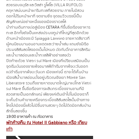
สวยรอบจตุรัส และวิลล่า รูโฟโล (VILLA RUFOLO)
คฤหาสน์บนหน้าผาริมทะเลที่สวยงาม ภายในมีสวน
ดอกไม้ริมหน้าผาที่ งดงามยิ่ง จุดชมวิวตรงนี้เป็น
สัญลักษณ์อย่างหนึ่งของเมืองราเวลโล่
นำท่านเดินทางต่อสู่เมือง
CETARA
ที่ขึ้นชื่อเรื่องอาหาร
ทะเล อีกทั้งยังเป็นแหล่งประมงทูน่าที่ใหญ่ที่สุดอีกด้วย
ด้านหน้าเมืองจะมี Spiaggia Lannino ชายหาดสีขาวที่
ผู้คนนิยมมานอนอาบแดดและว่ายน้ำเล่น แถมยังมีเรือ
ประมงสีสันสดใสจอดเต็มไปหมด ตัดกับตึกอาคารสีครีม
และน้ำตาลอ่อนและน้ำทะเลสีฟ้าอย่างลงตัว
ปิดท้ายด้วย Vietri sul Mare เมืองที่เปรียบเสมือนเป็น
จุดเริ่มต้นของชายฝั่งอมาลฟีถ้าเริ่มจากฝั่งตะวันออก
แต่ถ้าเริ่มจากฝั่งตะวันตก เมืองแห่งนี้ เราจะได้เห็นบ้าน
เมืองสีน้ำตาลอ่อนตั้งอยู่บริเวณเชิงเขา Monte San
Liberatore รวมถึงชายหาดขนาดใหญ่มาแต่ไกล Vietri
sul Mare ขึ้นชื่อเรื่องการผลิตกระเบื้องจานชามที่มี
ลวดลายเป็นเอกลักษณ์ เพียงแค่เดินเข้าไปในเมืองเราก็
จะเห็นร้านค้าขายเครื่องกระเบื้องสีสันสดใสเต็มข้างทาง
ใครไปเมืองนี้แล้วไม่มีชิ้นงานสวยๆ ติดไม้ติดมือกลับบ้าน
สักชิ้นสองชิ้น
19:00 อาหารค่ำ ณ ภัตตาคาร
พักค้างคืน ณ Hotel Il Gabbiano หรือ เทียบ
เท่า