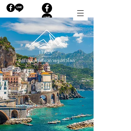
ITALY
รับขับรถพาเที่ยวถ่ายรูปทั่วโลก