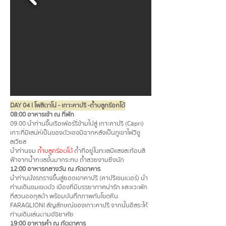
DAY 04 l โพสิตาโน่ - เกาะคาปรี -ถ้ำบลูกร๊อกโต้
08:00 อาหารเช้า ณ ที่พัก
09.00 นำท่านขึ้นเรือเฟอร์รี่ข้ามไปสู่ เกาะคาปรี (Capri)
เกาะที่มีเสน่ห์เป็นของตัวเองมีฉากหลังเป็นภูเขาไฟวิซู
สเวียส
นำท่านชม
ถ้ำบลูกร๊อตโต้
ถ้ำที่อยู่ในทะเลมีแสงสะท้อนสี
ฟ้าจากน้ำทะเลขั้นมากระทบ
ถ้ำสวยงามยิ่งนัก
12:00 อาหารกลางวัน ณ ภัตตาคาร
นำท่านนั่งรถรางขึ้นสู่ยอดเขาคาปรี (คาปรีเซนเตอร์) นำ
ท่านเดินชมเขตตัว เมืองที่มีบรรยากาศน่ารัก และแวะพัก
ที่สวนออกุสต้า พร้อมบันทึกภาพกับโขดหิน
FARAGLIONI สัญลักษณ์ของเกาะคาปรี จากนั้นอิสระให้
ท่านเดินเล่นตามอัธยาศัย
19:00 อาหารค่ำ ณ ภัตตาคาร