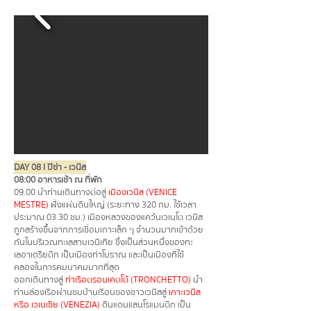
DAY 08 l ปิซ่า - เวนิส
08:00 อาหารเช้า ณ ที่พัก
09.00 นำท่านเดินทางต่อสู่
เมืองเวนิส (VENICE
MESTRE)
ฝั่งแผ่นดินใหญ่ (ระยะทาง 320 กม. ใช้เวลา
ประมาณ 03.30 ชม.) เมืองหลวงของแคว้นเวเนโต เวนิส
ถูกสร้างขึ้นจากการเชื่อมเกาะเล็ก ๆ จำนวนมากเข้าด้วย
กันในบริเวณทะเลสาบเวนิเทีย ซึ่งเป็นส่วนหนึ่งของทะ
เลอาเดรียติก เป็นเมืองท่าโบราณ และเป็นเมืองที่ใช้
คลองในการคมนาคมมากที่สุด
ออกเดินทางสู่
ท่าเรือตรอนเคตโต้ (TRONCHETTO)
นำ
ท่านล่องเรือผ่านชมบ้านเรือนของชาวเวนิสสู่
เกาะเวนิส
หรือ เวเนเซีย (VENEZIA)
ดินแดนแสนโรแมนติก เป็น