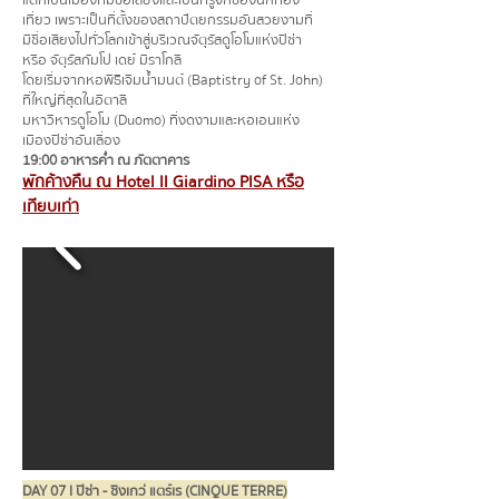
แต่ก็เป็นเมืองที่มีชื่อเสียงและเป็นที่รู้จักของนักท่อง
เที่ยว เพราะเป็นที่ตั้งของสถาปัตยกรรมอันสวยงามที่
มีชื่อเสียงไปทั่วโลกเข้าสู่บริเวณจัตุรัสดูโอโมแห่งปิซ่า
หรือ จัตุรัสกัมโป เดย์ มีราโกลี
โดยเริ่มจากหอพิธีเจิมน้ำมนต์ (Baptistry of St. John)
ที่ใหญ่ที่สุดในอิตาลี
มหาวิหารดูโอโม (Duomo) ที่งดงามและหอเอนแห่ง
เมืองปิซ่าอันเลื่อง
19:00 อาหารค่ำ ณ ภัตตาคาร
พักค้างคืน ณ Hotel Il Giardino PISA หรือ
เทียบเท่า
DAY 07 l ปิซ่า - ชิงเกว่ แตร์เร (CINQUE TERRE)