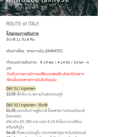
ROUTE of ITALY
โปรแกรมการเดินทาง
อิตาลี 11 วัน 8 คืน
เดินทางโดย : สายการบิิน EMIRATES
กำหนดการเดินทาง : 9-19 พย / 4-14 ธค / 24 ธค - 4
มค
วันเดินทางอาจมีการเปลี่ยนแปลงเล็กน้อยเนื่องจาก
เงื่อนไขของ
สายการบินในปัจจุบัน
DAY 01 l กรุงเทพฯ
22:00
เช็คอิน ณ สนามบินสุวรรณภูมิ
DAY 02 l กรุงเทพฯ - อิตาลี
01:05
ออกเดินทางสู่อิตาลี โดยสายการบินเอมิเรตส์
Emirates
เที่ยวบิน EK 385 ระยะเวลา 6.10 ชั่วโมง
แวะเปลี่ยน
เครื่องที่ดูไบ
04.45
ถึงสนามบินดูไบ ประเทศสหรัฐอาหรับเอมิเรตส์