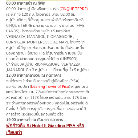
08:00 อาหารเช้า ณ ที่พัก
09:00 นำท่านสู่ เมืองชิงเกว่ แตร์เร
(CINQUE TERRE)
(ระยะทาง 120 กม. ใช้เวลาประมาณ 02.00 ชม.)
หมู่บ้านเล็ก ๆ ที่ตั้งอยู่บน ชายฝั่งริเวียร่าของอิตาลี
CINQUE TERRE มีความหมายว่า ห้าดินแดน (FIVE
LANDS) ประกอบด้วยหมู่บ้าน 5 แห่งได้แก่
VERNAZZA, MANAROL, RIOMAGGIORE ,
CORNIGLIA. MONTEROSSO AL MARE โดยทั้งห้า
หมู่บ้านนี้มีหุบเขาล้อมรอบประกอบกันเป็นส่วนหนึ่ง
ของอุทยานแห่งชาติฯ และได้รับการขึ้นทะเบียนเป็น
มรดกโลกจากองค์การยูเนสโก้ด้วย (UNESCO)
นำท่านชมหมู่บ้าน RIOMAGGIORE ,VERNAZZA
,MANAROL คือ 3 หมู่บ้าน ที่สวยที่สุดใน 5 หมู่บ้าน
12:00 อาหารกลางวัน ณ ภัตตาคาร
จนได้เวลานำท่านเดินทางกลับสู่เมืองปิซ่า (PISA)
ชม หอเอนปิซ่า (
Leaning Tower of Pisa
) สัญลักษณ์
แห่งเมืองปิซ่า 1 ใน 7 สิ่งมหัศจรรย์ของโลกยุคกลาง เริ่ม
สร้างเมื่อปี ค.ศ.1173 ใช้เวลาสร้างประมาณ 175 ปี แต่
ระหว่างการก่อสร้างต้องหยุดชะงักลงไปเมื่อสร้างไปได้
ถึงชั้น 3 ก็เกิดการยุบตัวของฐานขึ้นมา และต่อมาก็มี
การสร้างหอต่อเติมขึ้นอีกจนแล้วเสร็จ
19:00 อาหารค่ำ ณ ภัตตาคารอาหาร
พักค้างคืน ณ Hotel Il Giardino PISA หรือ
เทียบเท่า