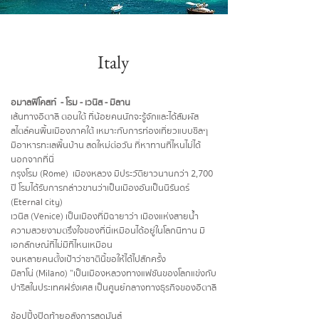
Italy
อมาลฟีโคสท์ - โรม - เวนิส - มิลาน
เส้นทางอิตาลี ตอนใต้ ที่น้อยคนนักจะรู้จักและได้สัมผัส
สไตล์คนพืื้นเมืองภาคใต้ เหมาะกับการท่องเที่ยวแบบชิลๆ
มีอาหารทะเลพื้นบ้าน สดใหม่ต่อวัน ที่หาทานที่ไหนไม่ได้
นอกจากที่นี่
กรุงโรม (Rome) เมืองหลวง มีประวัติยาวนานกว่า 2,700
ปี โรมได้รับการกล่าวขานว่าเป็นเมืองอันเป็นนิรันดร์
(Eternal city)
เวนิส (Venice) เป็นเมืองที่มีฉายาว่า เมืองแห่งสายน้ำ
ความสวยงามตรึงใจของที่นี่เหมือนได้อยู่ในโลกนิทาน มี
เอกลักษณ์ที่ไม่มีที่ไหนเหมือน
จนหลายคนตั้งเป้าว่าชาตินี้ขอให้ได้ไปสักครั้ง
มิลาโน่ (Milano) ”เป็นเมืองหลวงทางแฟชันของโลกแข่งกับ
ปารีสในประเทศฝรั่งเศส เป็นศูนย์กลางทางธุรกิจของอิตาลี
ช้อปปิ้งปิดท้ายอลังการสุดมันส์